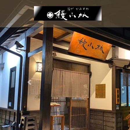
コ
ナ
ン
ビ
テ
ゲ
ン
ー
ツ
シ
に
ョ
移
ン
動
に
移
動
Previous