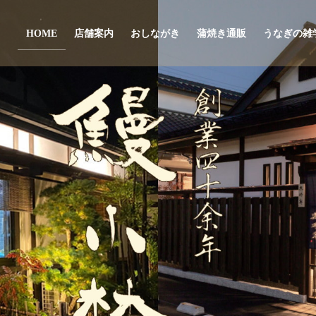
HOME
店舗案内
おしながき
蒲焼き通販
うなぎの雑