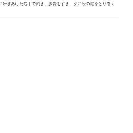
に研ぎあげた包丁で割き、腹骨をすき、次に鰻の尾をとり巻く