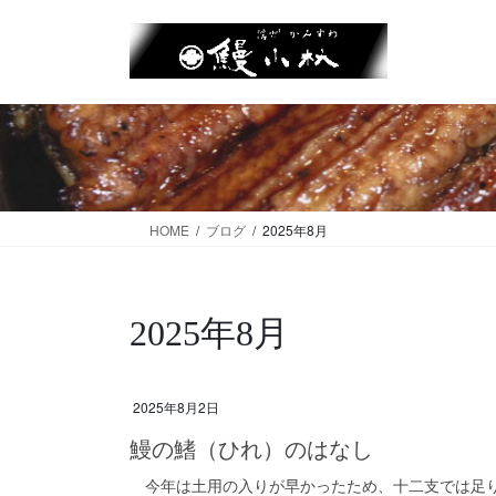
コ
ナ
ン
ビ
テ
ゲ
ン
ー
ツ
シ
に
ョ
移
ン
動
に
移
HOME
ブログ
2025年8月
動
2025年8月
2025年8月2日
鰻の鰭（ひれ）のはなし
今年は土用の入りが早かったため、十二支では足り