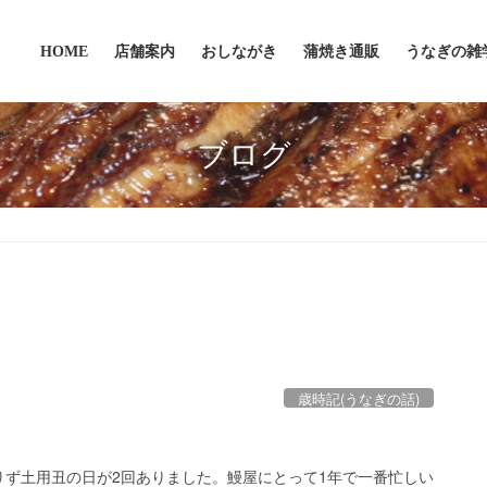
HOME
店舗案内
おしながき
蒲焼き通販
うなぎの雑
ブログ
歳時記(うなぎの話)
ず土用丑の日が2回ありました。鰻屋にとって1年で一番忙しい